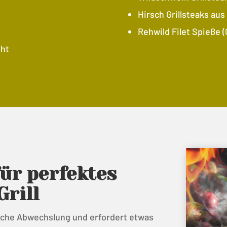
Hirsch Grillsteaks aus 
Rehwild Filet Spieße (G
üht
ür perfektes
Grill
tliche Abwechslung und erfordert etwas