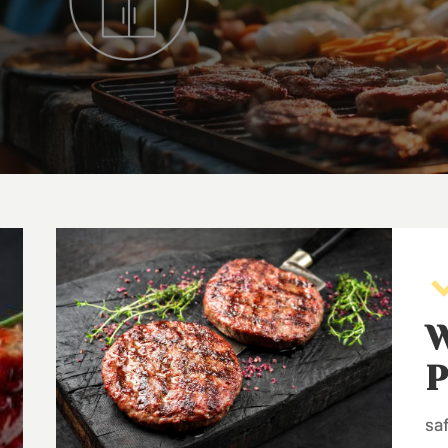
W
P
sa