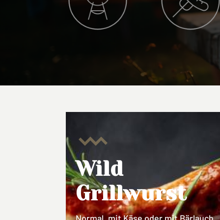
Wild
Grillwurst
Normal, mit Käse oder mit Bärlauch